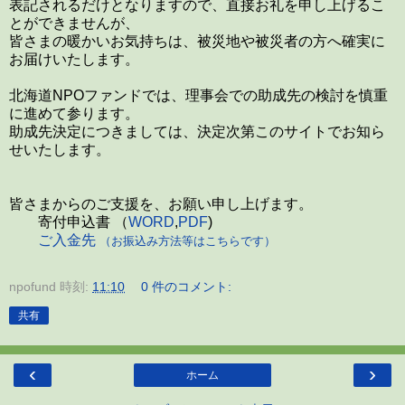
表記されるだけとなりますので、直接お礼を申し上げるこ
とができませんが、
皆さまの暖かいお気持ちは、被災地や被災者の方へ確実に
お届けいたします。
北海道NPOファンドでは、理事会での助成先の検討を慎重
に進めて参ります。
助成先決定につきましては、決定次第このサイトでお知ら
せいたします。
皆さまからのご支援を、お願い申し上げます。
寄付申込書 （
WORD
,
PDF
)
ご入金先
（お振込み方法等はこちらです）
npofund
時刻:
11:10
0 件のコメント:
共有
‹
›
ホーム