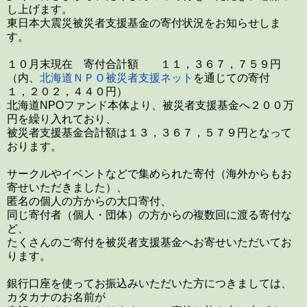
し上げます。
東日本大震災被災者支援基金の寄付状況をお知らせしま
す。
１０月末現在 寄付合計額 １１，３６７，７５９円
（内、
北海道ＮＰＯ被災者支援ネット
を通じての寄付
１，２０２，４４０円）
北海道NPOファンド本体より、被災者支援基金へ２００万
円を繰り入れており、
被災者支援基金合計額は１３，３６７，５７９円となって
おります。
サークルやイベントなどで集められた寄付（海外からもお
寄せいただきました）、
匿名の個人の方からの大口寄付、
同じ寄付者（個人・団体）の方からの複数回に渡る寄付な
ど、
たくさんのご寄付を被災者支援基金へお寄せいただいてお
ります。
銀行口座を使ってお振込みいただいた方につきましては、
カタカナのお名前が