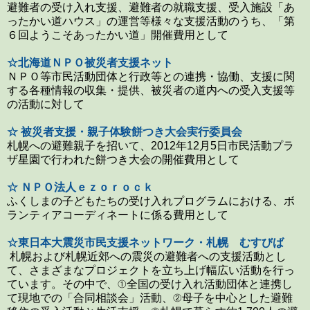
避難者の受け入れ支援、避難者の就職支援、受入施設「あ
ったかい道ハウス」の運営等様々な支援活動のうち、「第
６回ようこそあったかい道」開催費用として
☆北海道ＮＰＯ被災者支援ネット
ＮＰＯ等市民活動団体と行政等との連携・協働、支援に関
する各種情報の収集・提供、被災者の道内への受入支援等
の活動に対して
☆ 被災者支援・親子体験餅つき大会実行委員会
札幌への避難親子を招いて、2012年12月5日市民活動プラ
ザ星園で行われた餅つき大会の開催費用として
☆ ＮＰＯ法人ｅｚｏｒｏｃｋ
ふくしまの子どもたちの受け入れプログラムにおける、ボ
ランティアコーディネートに係る費用として
☆東日本大震災市民支援ネットワーク・札幌 むすびば
札幌および札幌近郊への震災の避難者への支援活動とし
て、さまざまなプロジェクトを立ち上げ幅広い活動を行っ
ています。その中で、①全国の受け入れ活動団体と連携し
て現地での「合同相談会」活動、②母子を中心とした避難