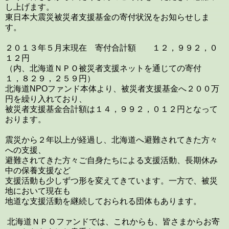
し上げます。
東日本大震災被災者支援基金の寄付状況をお知らせしま
す。
２０１３年５月末現在 寄付合計額 １２，９９２，０
１２円
（内、北海道ＮＰＯ被災者支援ネットを通じての寄付
１，８２９，２５９円）
北海道NPOファンド本体より、被災者支援基金へ２００万
円を繰り入れており、
被災者支援基金合計額は１４，９９２，０１２円となって
おります。
震災から２年以上が経過し、北海道へ避難されてきた方々
への支援、
避難されてきた方々ご自身たちによる支援活動、長期休み
中の保養支援など
支援活動も少しずつ形を変えてきています。一方で、被災
地において現在も
地道な支援活動を継続しておられる団体もあります。
北海道ＮＰＯファンドでは、これからも、皆さまからお寄