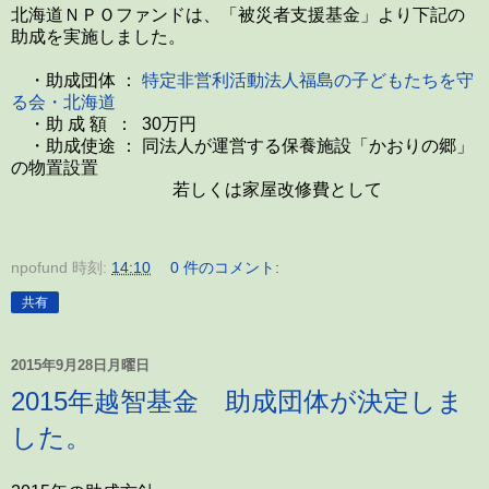
北海道ＮＰＯファンドは、「被災者支援基金」より下記の
助成を実施しました。
・助成団体 ：
特定非営利活動法人
福島の子どもたちを守
る会・北海道
・助 成 額 ： 30万円
・助成使途 ： 同法人が運営する保養施設「かおりの郷」
の物置設置
若しくは家屋改修費として
npofund
時刻:
14:10
0 件のコメント:
共有
2015年9月28日月曜日
2015年越智基金 助成団体が決定しま
した。