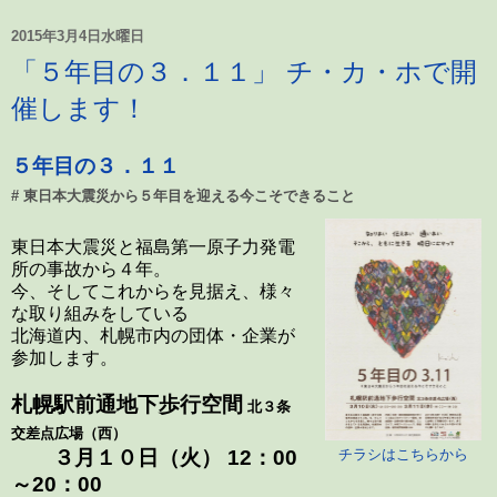
2015年3月4日水曜日
「５年目の３．１１」 チ・カ・ホで開
催します！
５年目の３．１１
# 東日本大震災から５年目を迎える今こそできること
東日本大震災と福島第一原子力発電
所の事故から４年。
今、そしてこれからを見据え、様々
な取り組みをしている
北海道内、札幌市内の団体・企業が
参加します。
札幌駅前通地下歩行空間
北３条
交差点広場（西）
３月１０日（火） 12：00
チラシはこちらから
～20：00