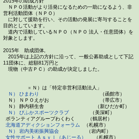
2015年の助成方針
ＮＰＯ活動がより活発になるための一助になるよう、非
営利活動団体（ＮＰＯ）
に対して援助を行い、その活動の発展に寄与することを
目的としています。
道内で活動しているＮＰＯ（ＮＰＯ 法人・任意団体）を
対象とします。
2015年 助成団体,
2015年は上記の方針に沿って、一般公募助成として下記
11団体に、総額81万円と
現物（中古ＰＣ）の助成が決定しました。
※ Ｎ）は「特定非営利活動法人」
Ｎ） ひまわり
（函館市）
Ｎ） ＮＰＯえがお （帯広市）
Ｎ） 静内耕生舎 （新ひだか町）
Ｎ）
びふかスポーツクラブ
（美深町）
ボランティアグループわくわく （鶴居村）
北海道アディクションフォーラム
（札幌市）
Ｎ） 岩内美術振興協会
（岩内町）
女性サポート Ａｓｙｌ（あじーる）
（札幌市）