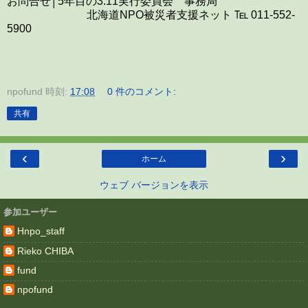
お問合せ│5年目の3.11実行委員会 事務局
北海道NPO被災者支援ネット ℡ 011-552-
5900
npofund
時刻:
17:08
0 件のコメント:
共有
‹
›
ホーム
ウェブ バージョンを表示
参加ユーザー
Hnpo_staff
Rieko CHIBA
fund
npofund