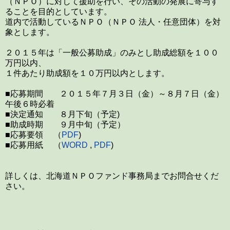
（ＮＰＯ）に対して援助を行い、その活動の発展に寄与す
ることを目的としています。
道内で活動しているＮＰＯ（ＮＰＯ 法人・任意団体）を対
象とします。
２０１５年は「一般公募助成」のみとし助成総額を１００
万円以内、
１件あたり助成額を１０万円以内とします。
■応募期間 ２０１５年７月３日（金）～８月７日（金）
午後６時必着
■決定通知 ８月下旬（予定)
■助成時期 ９月中旬（予定）
■応募要領 （
PDF
)
■応募用紙 （
WORD
,
PDF
)
詳しくは、北海道ＮＰＯファンド事務局までお問合せくだ
さい。