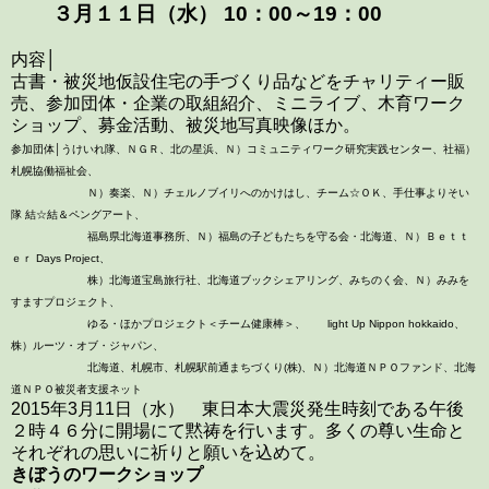
３月１１日（水） 10：00～19：00
内容│
古書・被災地仮設住宅の手づくり品などをチャリティー販
売、参加団体・企業の取組紹介、ミニライブ、木育ワーク
ショップ、募金活動、被災地写真映像ほか。
参加団体│うけいれ隊、ＮＧＲ、北の星浜、Ｎ）コミュニティワーク研究実践センター、社福）
札幌協働福祉会、
Ｎ）奏楽、Ｎ）チェルノブイリへのかけはし、チーム☆ＯＫ、手仕事よりそい
隊 結☆結＆ペングアート、
福島県北海道事務所、Ｎ）福島の子どもたちを守る会・北海道、Ｎ）Ｂｅｔｔ
ｅｒ Days Project、
株）北海道宝島旅行社、北海道ブックシェアリング、みちのく会、Ｎ）みみを
すますプロジェクト、
ゆる・ほかプロジェクト＜チーム健康棒＞、 light Up Nippon hokkaido、
株）ルーツ・オブ・ジャパン、
北海道、札幌市、札幌駅前通まちづくり(株)、Ｎ）北海道ＮＰＯファンド、北海
道ＮＰＯ被災者支援ネット
2015年3月11日（水） 東日本大震災発生時刻である午後
２時４６分に開場にて黙祷を行います。多くの尊い生命と
それぞれの思いに祈りと願いを込めて。
きぼうのワークショップ