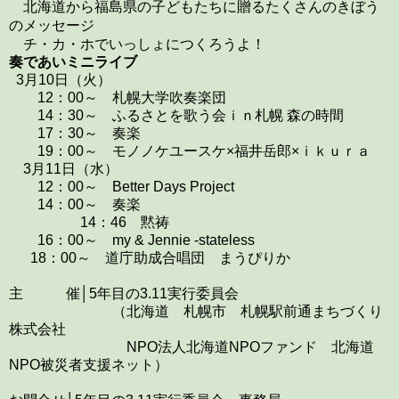
北海道から福島県の子どもたちに贈るたくさんのきぼう
のメッセージ
チ・カ・ホでいっしょにつくろうよ！
奏であいミニライブ
3月10日（火）
12：00～ 札幌大学吹奏楽団
14：30～ ふるさとを歌う会ｉｎ札幌 森の時間
17：30～ 奏楽
19：00～ モノノケユースケ×福井岳郎×ｉｋｕｒａ
3月11日（水）
12：00～ Better Days Project
14：00～ 奏楽
14：46 黙祷
16：00～ my & Jennie -stateless
18：00～ 道庁助成合唱団 まうぴりか
主 催│5年目の3.11実行委員会
（北海道 札幌市 札幌駅前通まちづくり
株式会社
NPO法人北海道NPOファンド 北海道
NPO被災者支援ネット）