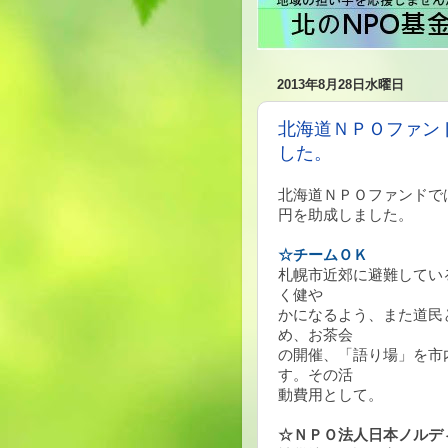
2013年8月28日水曜日
北海道ＮＰＯファン
した。
北海道ＮＰＯファンドで
円を助成しました。
☆チームＯＫ
札幌市近郊に避難してい
く健や
かになるよう、また道民
め、お茶会
の開催、「語り場」を市
す。その活
動費用として。
☆ＮＰＯ法人日本ノルデ