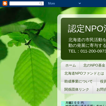
認定NP
北海道の市民活動を
動の発展に寄与する
TEL：011-200-0
ホーム
北のNPO基金
北海道NPOファンドとは
助成事業について
役
関係団体リンク
お問