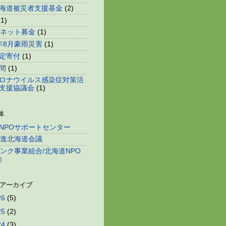
海道被災者支援基金
(2)
(1)
o!ネット募金
(1)
年8月豪雨災害
(1)
定寄付
(1)
間
(1)
ロナウイルス感染症対策活
支援協議会
(1)
体
NPOサポートセンター
推進北海道会議
バンク事業組合/北海道NPO
）
 アーカイブ
26
(5)
25
(2)
24
(3)