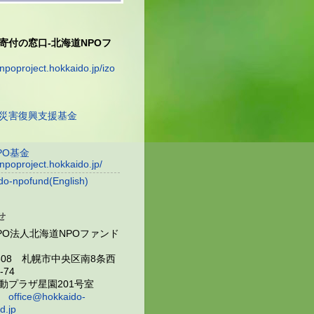
寄付の窓口-北海道NPOフ
/npoproject.hokkaido.jp/izo
災害復興支援基金
PO基金
/npoproject.hokkaido.jp/
do-npofund(English)
せ
PO法人北海道NPOファンド
0808 札幌市中央区南8条西
5-74
動プラザ星園201号室
ル
office@hokkaido-
d.jp