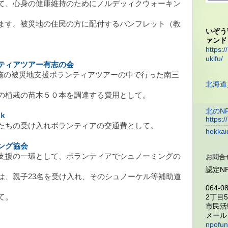
て、心身の健康維持のためにノルデッィクウォーキン
ます。被災地の住民の方に配付するパンフレット（教
いぞう
ァンド
https:/
ukifu/
ティアツアー有志の会
5日実施の被災地支援ボランティアツアーの中で行った南三
北海道
の植栽の苗木５０本を調達する費用として。
北のN
ｋ
https:/
たちの受け入れボランティアの交通費として。
hokkai
ング協会
支援の一環として、ボランティアでシュノーミングの
お問合
認定N
は、親子23名を受け入れ、そのシュノーケル等補助道
064-
て。
2丁目
市民活
メー
npofun