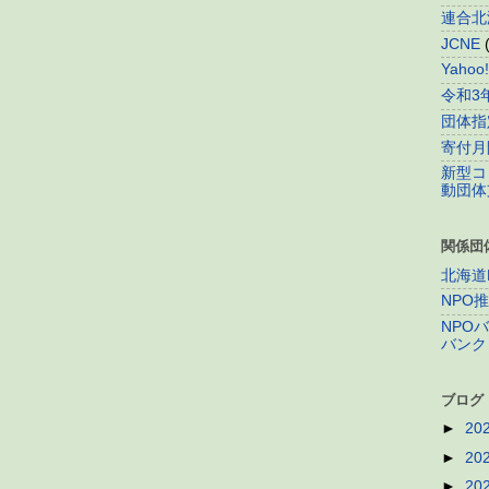
連合北
JCNE
Yaho
令和3
団体指
寄付月
新型コ
動団体
関係団
北海道
NPO
NPO
バンク
ブログ
►
20
►
20
►
20