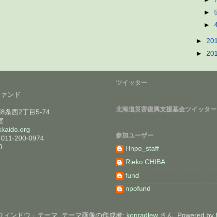
►
►
►
20
►
20
ツイッター
ファンド
北海道災害復興支援基金ツイッター
南8条西2丁目5-74
室
kaido.org
参加ユーザー
011-200-0974
0
Hnpo_staff
Rieko CHIBA
fund
npofund
ウィンドウ」テーマ. テーマ画像の作成者:
konradlew
さん. Powered by