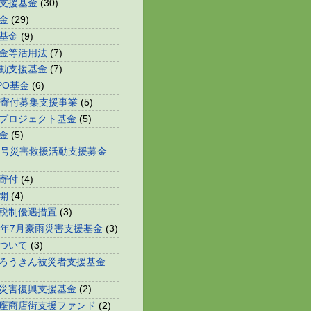
支援基金
(30)
金
(29)
基金
(9)
金等活用法
(7)
動支援基金
(7)
PO基金
(6)
等寄付募集支援事業
(5)
プロジェクト基金
(5)
金
(5)
0号災害救援活動支援募金
寄付
(4)
開
(4)
税制優遇措置
(3)
0年7月豪雨災害支援基金
(3)
ついて
(3)
ろうきん被災者支援基金
災害復興支援基金
(2)
座商店街支援ファンド
(2)