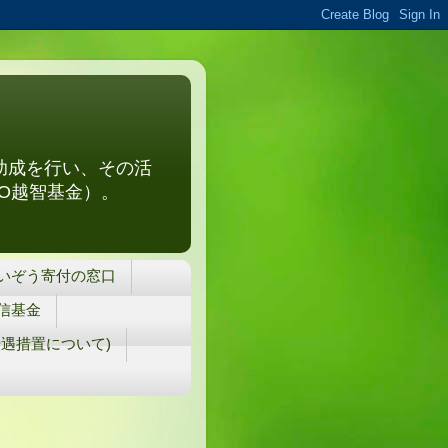
助成を行い、その活
O越智基金）。
いぞう寄付の窓口
信基金
遇措置について)