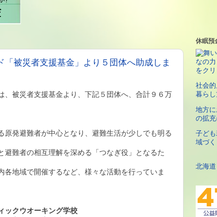
休眠預
ド「被災者支援基金」より５団体へ助成しま
社会的
は、被災者支援基金より、下記５団体へ、合計９６万
暮らし
地方に
の拡充
る原発避難者が中心となり、避難生活が少しでも明る
子ども
域づく
と避難者の相互理解を深める「つなぎ役」となるた
北海道
内各地域で開催するなど、様々な活動を行っていま
ィックウオーキング学校