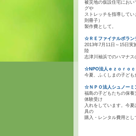
被災地の仮設住宅におい
グや
ストレッチを指導してい
則冊子）
製作費として。
☆ＲＥファイナルボラン
2013年7月11日～1
陸
志津川袖浜でのハマナス
☆NPO法人ｅｚｏｒｏｃ
今夏、ふくしまの子ども
☆ＮＰＯ法人シュノーミ
福島の子どもたちの保養
体験受け
入れをしています。今夏
具の
購入・レンタル費用とし