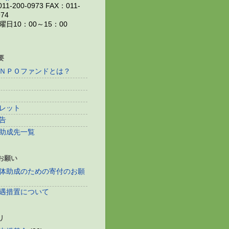
11-200-0973 FAX：011-
974
日10：00～15：00
要
ＮＰＯファンドとは？
レット
告
助成先一覧
お願い
体助成のための寄付のお願
遇措置について
リ