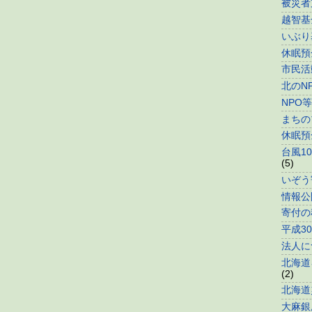
被災者
越智基
いぶり
休眠預
市民活
北のN
NPO
まちの
休眠預
台風1
(5)
いぞう
情報公
寄付の
平成3
法人に
北海道
(2)
北海道
大麻銀