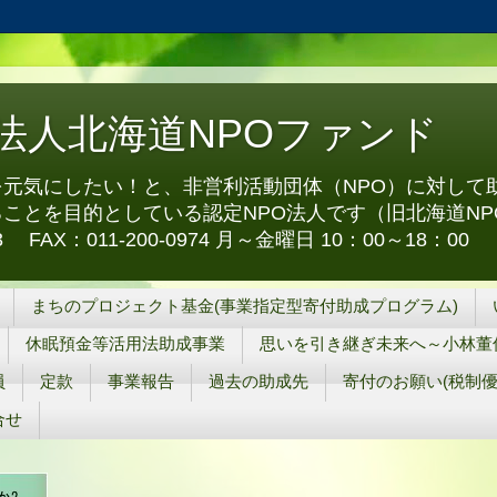
O法人北海道NPOファンド
元気にしたい！と、非営利活動団体（NPO）に対して
ことを目的としている認定NPO法人です（旧北海道NP
973 FAX：011-200-0974 月～金曜日 10：00～18：00
まちのプロジェクト基金(事業指定型寄付助成プログラム)
休眠預金等活用法助成事業
思いを引き継ぎ未来へ～小林董
員
定款
事業報告
過去の助成先
寄付のお願い(税制優
合せ