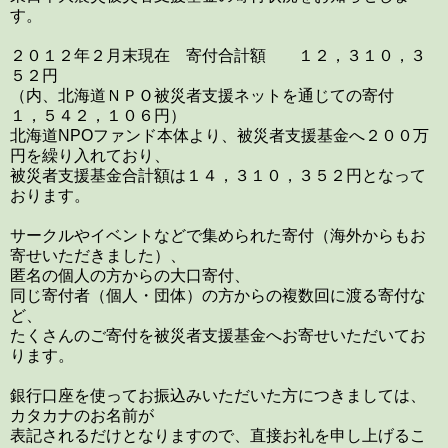
す。
２０１２年２月末現在 寄付合計額 １２，３１０，３
５２円
（内、北海道ＮＰＯ被災者支援ネットを通じての寄付
１，５４２，１０６円）
北海道NPOファンド本体より、被災者支援基金へ２００万
円を繰り入れており、
被災者支援基金合計額は１４，３１０，３５２円となって
おります。
サークルやイベントなどで集められた寄付（海外からもお
寄せいただきました）、
匿名の個人の方からの大口寄付、
同じ寄付者（個人・団体）の方からの複数回に渡る寄付な
ど、
たくさんのご寄付を被災者支援基金へお寄せいただいてお
ります。
銀行口座を使ってお振込みいただいた方につきましては、
カタカナのお名前が
表記されるだけとなりますので、直接お礼を申し上げるこ