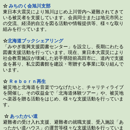
☆
みちのく会旭川支部
東日本大震災により旭川はじめ上川管内へ避難されてきて
いる被災者を支援しています。会員同士または地元市民と
の交流、経済的自立を図る活動や情報提供等、様々な取り
組みを行っています。
☆
北海道ブックシェアリング
「みやぎ復興支援図書センター」を設立し、長期にわたる
図書支援活動を行っています。現在、東日本大震災により
社会教育施設が壊滅した岩手県陸前高田市に、道内で支援
金を募り、私立図書館を建設・寄贈する事業に取り組んで
います。
☆
Ｒｅｂｏｒｎ再生
被災地と北海道を音楽でつなげたいと、チャリティライブ
を開催し、その収益金で「北海道体験ツアー」や、被災地
へ楽器を贈る活動をはじめ、様々な支援活動を行っていま
す。
☆
あったかい道
避難者の受け入れ支援、避難者の就職支援、受入施設「あ
ったかい道ハウス」の運営等様々な支援活動を行っていま