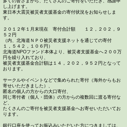
多くの皆さまから、たくさんのご寄付をいただき、感謝申
し上げます。
東日本大震災被災者支援基金の寄付状況をお知らせしま
す。
２０１２年１月末現在 寄付合計額 １２，２０２，９
５２円
（内、北海道ＮＰＯ被災者支援ネットを通じての寄付
１，５４２，１０６円）
北海道NPOファンド本体より、被災者支援基金へ２００万
円を繰り入れており、
被災者支援基金合計額は１４，２０２，９５２円となって
おります。
サークルやイベントなどで集められた寄付（海外からもお
寄せいただきました）、
匿名の個人の方からの大口寄付、
同じ寄付者（個人・団体）の方からの複数回に渡る寄付な
ど、
たくさんのご寄付を被災者支援基金へお寄せいただいてお
ります。
銀行口座を使ってお振込みいただいた方につきましては、