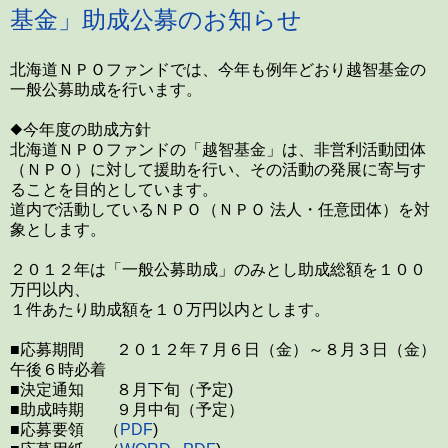
基金」助成公募のお知らせ
北海道ＮＰＯファンドでは、今年も例年どおり越智基金の
一般公募助成を行います。
◆今年度の助成方針
北海道ＮＰＯファンドの「越智基金」は、非営利活動団体
（ＮＰＯ）に対して援助を行い、その活動の発展に寄与す
ることを目的としています。
道内で活動しているＮＰＯ（ＮＰＯ 法人・任意団体）を対
象とします。
２０１２年は「一般公募助成」のみとし助成総額を１００
万円以内、
１件あたり助成額を１０万円以内とします。
■応募期間 ２０１２年７月６日（金）～８月３日（金）
午後６時必着
■決定通知 ８月下旬（予定)
■助成時期 ９月中旬（予定）
■応募要領 （
PDF
)