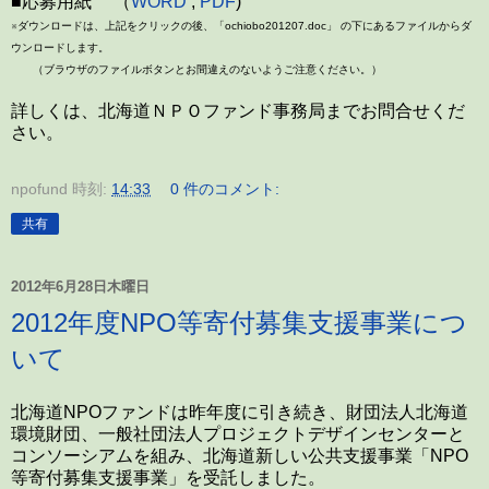
■応募用紙 （
WORD
,
PDF
)
※ダウンロードは、上記をクリックの後、「ochiobo201207.doc」 の下にあるファイルからダ
ウンロードします。
（
ブラウザのファイルボタンとお間違えのないようご注意ください。）
詳しくは、北海道ＮＰＯファンド事務局までお問合せくだ
さい。
npofund
時刻:
14:33
0 件のコメント:
共有
2012年6月28日木曜日
2012年度NPO等寄付募集支援事業につ
いて
北海道NPOファンドは昨年度に引き続き、財団法人北海道
環境財団、一般社団法人プロジェクトデザインセンターと
コンソーシアムを組み、北海道新しい公共支援事業「NPO
等寄付募集支援事業」を受託しました。