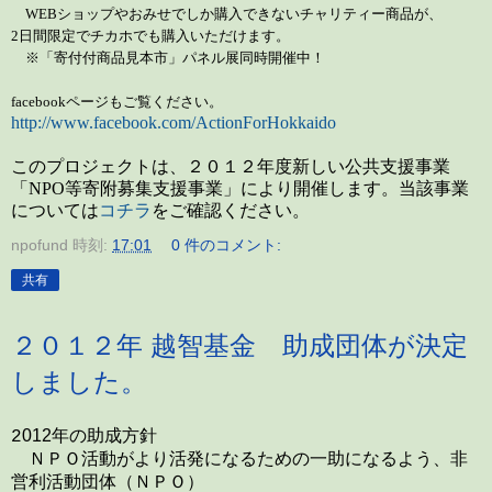
WEB
ショップやおみせでしか購入できないチャリティー商品が、
2
日間限定でチカホでも購入いただけます。
※「寄付付商品見本市」パネル展同時開催中！
facebookページもご覧ください。
http://www.facebook.com/ActionForHokkaido
このプロジェクトは、２０１２年度新しい公共支援事業
「NPO等寄附募集支援事業」により開催します。当該事業
については
コチラ
をご確認ください。
npofund
時刻:
17:01
0 件のコメント:
共有
２０１２年 越智基金 助成団体が決定
しました。
012年の助成方針
2
ＮＰＯ活動がより活発になるための一助になるよう、非
営利活動団体（ＮＰＯ）