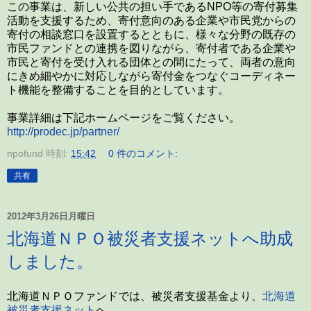
この事業は、新しい公共の担い手であるNPO等の寄付募集
活動を支援するため、寄付意向のある企業や市民党からの
寄付の相談窓口を設置するとともに、様々な分野の既存の
市民ファンドとの連携を図りながら、寄付者である企業や
市民と寄付を受け入れる団体との間にたって、両者の意向
にきめ細やかに対応しながら寄付金をつなぐコーディネー
ト機能を整備することを目的としています。
事業詳細は下記ホームページをご覧ください。
http://prodec.jp/partner/
npofund
時刻:
15:42
0 件のコメント:
共有
2012年3月26日月曜日
北海道ＮＰＯ被災者支援ネットへ助成
しました。
北海道ＮＰＯファンドでは、被災者支援基金より、
北海道
被災者支援ネット
へ