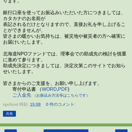
ります。
銀行口座を使ってお振込みいただいた方につきましては、
カタカナのお名前が
表記されるだけとなりますので、直接お礼を申し上げるこ
とができませんが、
皆さまの暖かいお気持ちは、被災地や被災者の方へ確実に
お届けいたします。
北海道NPOファンドでは、理事会での助成先の検討を慎重
に進めて参ります。
助成先決定につきましては、決定次第このサイトでお知ら
せいたします。
皆さまからのご支援を、お願い申し上げます。
寄付申込書 （
WORD
,
PDF
)
ご入金先
（お振込み方法等はこちらです）
npofund
時刻:
15:08
0 件のコメント:
共有