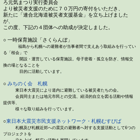
ろ元気まつり実行委員会
より被災者支援のために７０万円の寄付をいただき、
新たに「連合北海道被災者支援基金」を立ち上げました
が、
この度、下記の４団体への助成が決定しました。
○ 一時保育施設「さくらんぼ」
福島から札幌への避難者が当事者間で支えあう取組みを行ってい
る「桜会」で
開設・運
営し
ている保育施設。母子密着・孤立を防ぎ、情報交
換の場となることを
目的に
活動しています。
○
みちのく会 札幌
東日本大震災により道内に避難している被災者たちの会。
会員同士または地元市民との交流、経済的自立を図る活動や情報
提供等、
様々な取り組みを行っています。
○
東日本大震災市民支援ネットワーク・札幌むすびば
札幌及び札幌近郊への震災の避難者へ対する支援活動として6つの
プロジェクトを