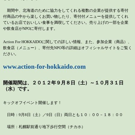
期間中、北海道のために協力をしてくれる複数の企業が提供する寄付
付商品の中から楽しくお買い物したり、寄付付メニューを提供してくれ
ているお店でおいしい食事を満喫してください。売り上げの一部を企業
や飲食店が
NPO
に寄付します。
Action For HOKKAIDO
に関しての詳しい情報、また、参加企業（商品）、
飲食店（メニュー）、寄付先
NPO
等の詳細はオフィシャルサイトをご覧く
ださい。
www.action-for-hokkaido.com
開催期間は、２０１２年９月８日（土）～１０月３１日
（水）です。
キックオフイベント開催します！
日時：
9
月
8
日（土）／
9
日（日）
両日とも１０：００－１８：００
場所：札幌駅前通り地下歩行空間（チカホ）