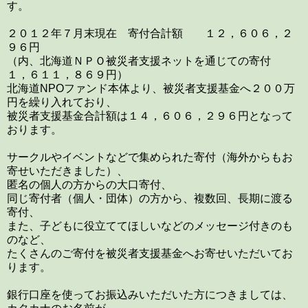
す。
２０１２年７月末現在 寄付合計額 １２，６０６，２
９６円
（内、北海道ＮＰＯ被災者支援ネットを通じての寄付
１，６１１，８６９円）
北海道NPOファンド本体より、被災者支援基金へ２００万
円を繰り入れており、
被災者支援基金合計額は１４，６０６，２９６円となって
おります。
サークルやイベントなどで集められた寄付（海外からもお
寄せいただきました）、
匿名の個人の方からの大口寄付、
同じ寄付者（個人・団体）の方から、複数回、長期に渡る
寄付、
また、子どもに役立ててほしいなどのメッセージ付きのも
のなど、
たくさんのご寄付を被災者支援基金へお寄せいただいてお
ります。
銀行口座を使ってお振込みいただいた方につきましては、