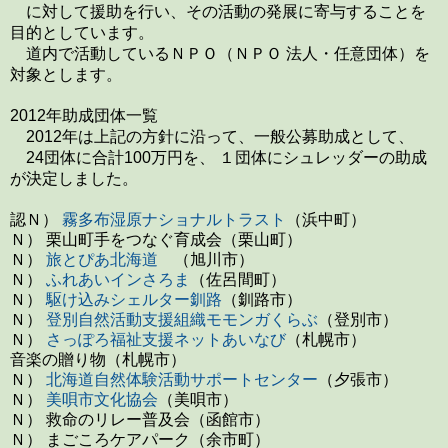
に対して援助を行い、その活動の発展に寄与することを
目的としています。
道内で活動しているＮＰＯ（ＮＰＯ 法人・任意団体）を
対象とします。
2012年助成団体一覧
2012年は上記の方針に沿って、一般公募助成として、
24団体に合計100万円を、
１団体に
シュレッダーの助成
が
決定しました。
認Ｎ）
霧多布湿原ナショナルトラスト
（浜中町）
Ｎ） 栗山町手をつなぐ育成会（栗山町）
Ｎ）
旅とぴあ北海道
（旭川市）
Ｎ）
ふれあいインさろま
（佐呂間町）
Ｎ）
駆け込みシェルター釧路
（釧路市）
Ｎ）
登別自然活動支援組織モモンガくらぶ
（登別市）
Ｎ）
さっぽろ福祉支援ネットあいなび
（札幌市）
音楽の贈り物（札幌市）
Ｎ）
北海道自然体験活動サポートセンター
（夕張市）
Ｎ）
美唄市文化協会
（美唄市）
Ｎ） 救命のリレー普及会（函館市）
Ｎ） まごころケアパーク（余市町）