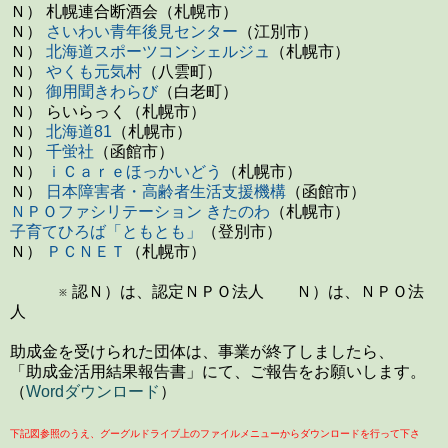
Ｎ） 札幌連合断酒会（札幌市）
Ｎ）
さいわい青年後見センター
（江別市）
Ｎ）
北海道スポーツコンシェルジュ
（札幌市）
Ｎ）
やくも元気村
（八雲町）
Ｎ）
御用聞きわらび
（白老町）
Ｎ） らいらっく（札幌市）
Ｎ）
北海道81
（札幌市）
Ｎ）
千蛍社
（函館市）
Ｎ）
ｉＣａｒｅほっかいどう
（札幌市）
Ｎ）
日本障害者・高齢者生活支援機構
（函館市）
ＮＰＯファシリテーション きたのわ
（札幌市）
子育てひろば「ともとも」
（登別市）
Ｎ）
ＰＣＮＥＴ
（札幌市）
※ 認Ｎ）は、認定ＮＰＯ法人 Ｎ）は、ＮＰＯ法
人
助成金を受けられた団体は、事業が終了しましたら、
「助成金活用結果報告書」にて、ご報告をお願いします。
（
Wordダウンロード
）
下記図参照のうえ、グーグルドライブ上のファイルメニューからダウンロードを行って下さ