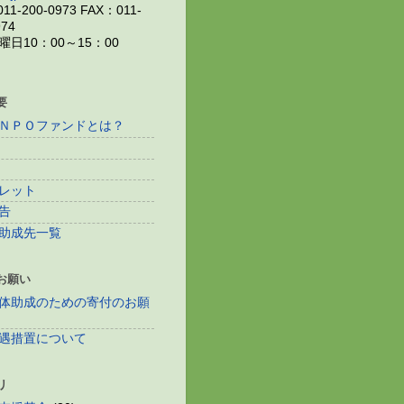
11-200-0973 FAX：011-
974
日10：00～15：00
要
ＮＰＯファンドとは？
レット
告
助成先一覧
お願い
体助成のための寄付のお願
遇措置について
リ