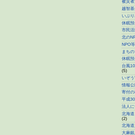
被災者
越智基
いぶり
休眠預
市民活
北のN
NPO
まちの
休眠預
台風1
(5)
いぞう
情報公
寄付の
平成3
法人に
北海道
(2)
北海道
大麻銀