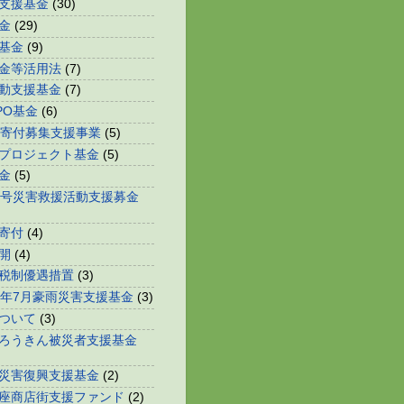
支援基金
(30)
金
(29)
基金
(9)
金等活用法
(7)
動支援基金
(7)
PO基金
(6)
等寄付募集支援事業
(5)
プロジェクト基金
(5)
金
(5)
0号災害救援活動支援募金
寄付
(4)
開
(4)
税制優遇措置
(3)
0年7月豪雨災害支援基金
(3)
ついて
(3)
ろうきん被災者支援基金
災害復興支援基金
(2)
座商店街支援ファンド
(2)