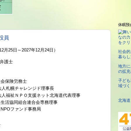
休眠預
役員
2月25日～2027年12月24日）
社会的
暮らし
弁護士
地方に
の拡充
子ども
会保険労務士
域づく
法人札幌チャレンジド理事長
法人福祉ＮＰＯ支援ネット北海道代表理事
北海道
活協同組合連合会専務理事
NPOファンド事務局
士