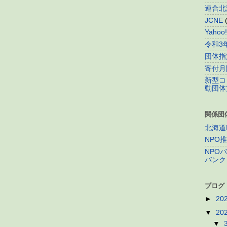
連合北
JCNE
Yaho
令和3
団体指
寄付月
新型コ
動団体
関係団
北海道
NPO
NPO
バンク
ブログ
►
20
▼
20
▼