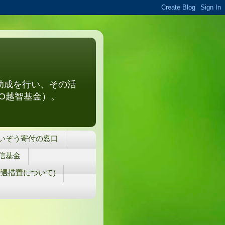
助成を行い、その活
O越智基金）。
いぞう寄付の窓口
信基金
遇措置について)