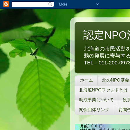
認定NP
北海道の市民活動を
動の発展に寄与する
TEL：011-200-0
ホーム
北のNPO基金
北海道NPOファンドとは
助成事業について
役
関係団体リンク
お問