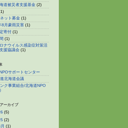
海道被災者支援基金
(2)
(1)
o!ネット募金
(1)
年8月豪雨災害
(1)
定寄付
(1)
間
(1)
ロナウイルス感染症対策活
支援協議会
(1)
体
NPOサポートセンター
推進北海道会議
バンク事業組合/北海道NPO
）
 アーカイブ
26
(5)
25
(2)
3月
(1)