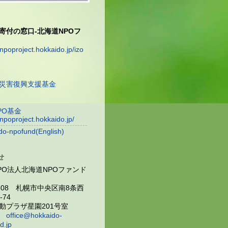
寄付の窓口-北海道NPOフ
/npoproject.hokkaido.jp/izo
災害復興支援基金
PO基金
/npoproject.hokkaido.jp/
do-npofund(English)
せ
PO法人北海道NPOファンド
0808 札幌市中央区南8条西
5-74
動プラザ星園201号室
ル
office@hokkaido-
d.jp