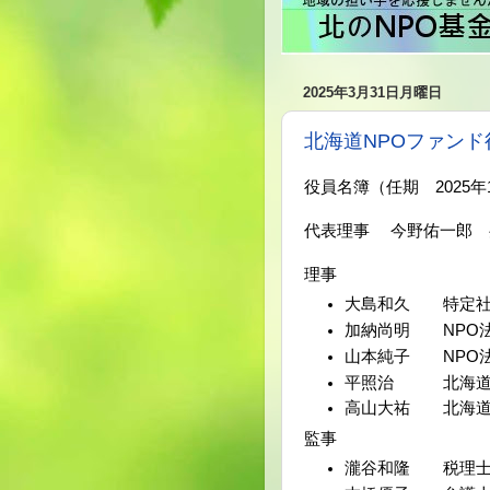
2025年3月31日月曜日
北海道NPOファンド
役員名簿（任期 2025年1
代表理事 今野佑一郎 
理事
大島和久 特定社
加納尚明 NPO
山本純子 NPO
平照治 北海道生
高山大祐 北海道
監事
瀧谷和隆 税理