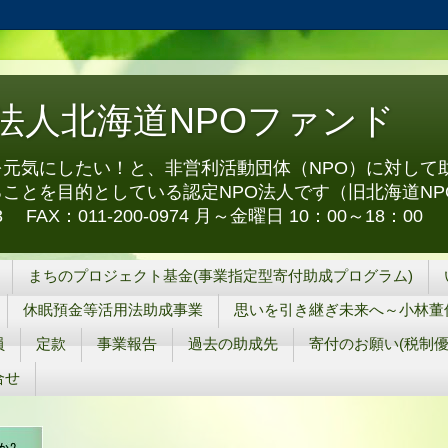
O法人北海道NPOファンド
元気にしたい！と、非営利活動団体（NPO）に対して
ことを目的としている認定NPO法人です（旧北海道NP
973 FAX：011-200-0974 月～金曜日 10：00～18：00
まちのプロジェクト基金(事業指定型寄付助成プログラム)
休眠預金等活用法助成事業
思いを引き継ぎ未来へ～小林董
員
定款
事業報告
過去の助成先
寄付のお願い(税制優
合せ