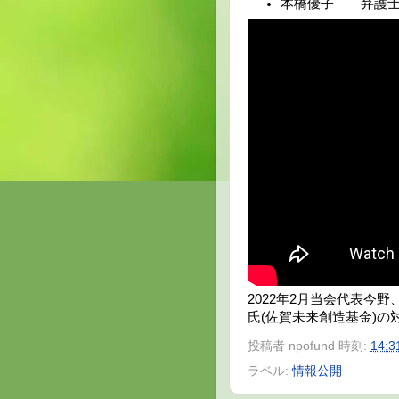
本橋優子 弁護
2022年2月当会代表今
氏(佐賀未来創造基金)の
投稿者
npofund
時刻:
14:3
ラベル:
情報公開