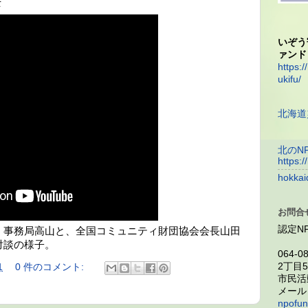
士
いぞう
ァンド
https:/
ukifu/
北海道
北のN
https:/
hokkai
お問合
認定N
野、事務局高山と、全国コミュニティ財団協会会長山田
対談の様子。
064-
2丁目
1
0 件のコメント:
市民活
メー
npofun