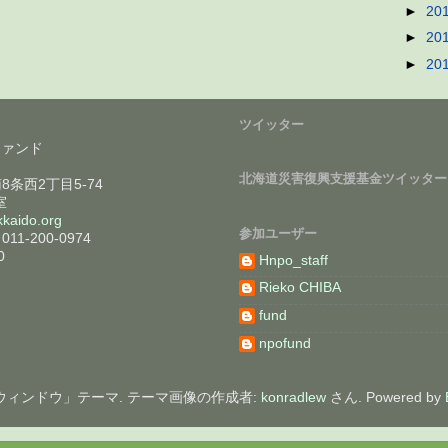
►
20
►
20
►
20
ツイッター
ファンド
北海道災害復興支援基金ツイッター
南8条西2丁目5-74
室
kaido.org
参加ユーザー
011-200-0974
0
Hnpo_staff
Rieko CHIBA
fund
npofund
ウィンドウ」テーマ. テーマ画像の作成者:
konradlew
さん. Powered by