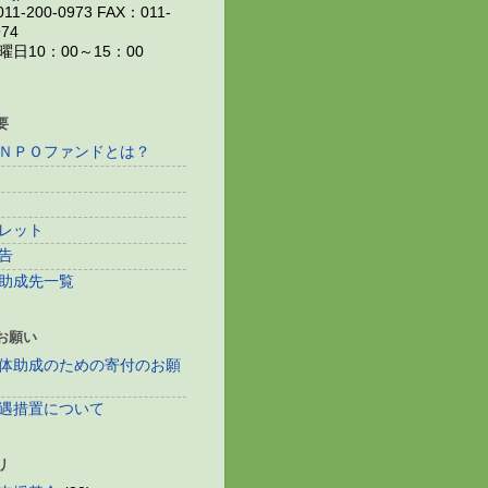
11-200-0973 FAX：011-
974
日10：00～15：00
要
ＮＰＯファンドとは？
レット
告
助成先一覧
お願い
体助成のための寄付のお願
遇措置について
リ