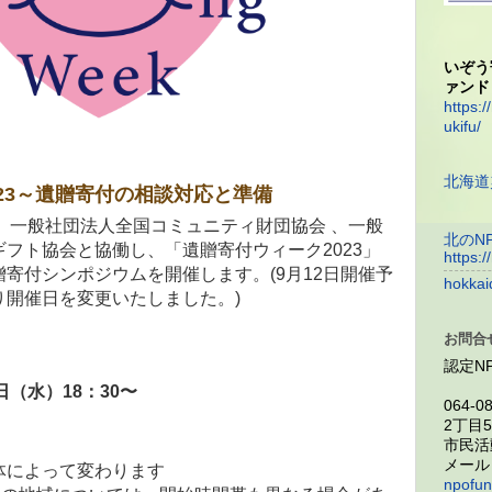
いぞう
ァンド
https:/
ukifu/
北海道
23～遺贈寄付の相談対応と準備
、一般社団法人全国コミュニティ財団協会 、一般
北のN
フト協会と協働し、「遺贈寄付ウィーク2023」
https:/
寄付シンポジウムを開催します。(9月12日開催予
hokkai
り開催日を変更いたしました。)
お問合
認定N
7日（水）18：30〜
064-
2丁目
市民活
メー
体によって変わります
npofun