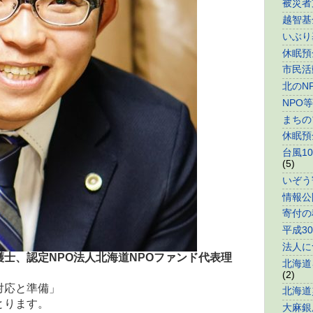
被災者
越智基
いぶり
休眠預
市民活
北のN
NPO
まちの
休眠預
台風1
(5)
いぞう
情報公
寄付の
平成3
法人に
士、認定NPO法人北海道NPOファンド代表理
北海道
(2)
対応と準備」
北海道
とります。
大麻銀