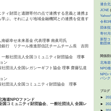
連合北
JCNE
ニティ財団と遺贈寄付の点で連携する意義と連携ま
Yaho
ら学ぶ。それにより地域金融機関との連携を促進す
令和3
団体指
寄付月
新型コ
南砺幸せ未来基金 代表理事 南眞司氏
動団体
陸銀行 リテール推進部信託チームチーム長 吉田
関係団
 一般社団法人全国コミュニティ財団協会 理事
ション
北海道
社団法人全国レガシーギフト協会 理事 齋藤弘道
NPO
NPO
バンク
ション
般社団法人全国コミュニティ財団協会 理事
ブログ
►
20
北海道NPOファンド
全国コミュニティ財団協会、一般社団法人 全国レ
►
20
►
20