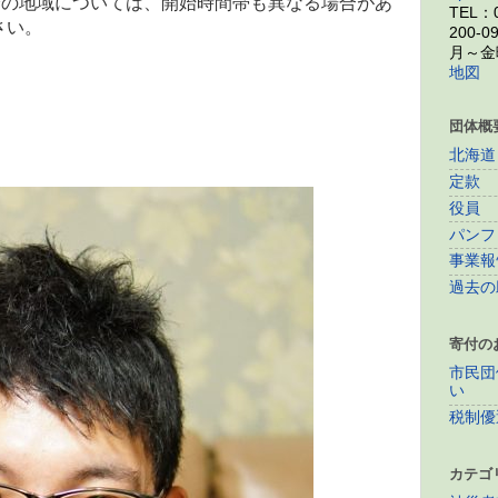
降の地域については、開始時間帯も異なる場合があ
TEL：0
さい。
200-0
月～金曜
地図
団体概
北海道
定款
役員
パンフ
事業報
過去の
寄付の
市民団
い
税制優
カテゴ