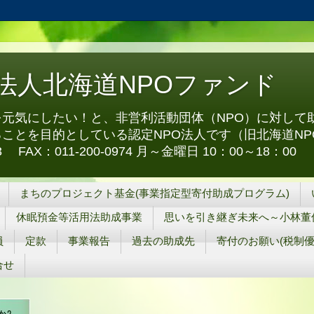
O法人北海道NPOファンド
元気にしたい！と、非営利活動団体（NPO）に対して
ことを目的としている認定NPO法人です（旧北海道NP
973 FAX：011-200-0974 月～金曜日 10：00～18：00
まちのプロジェクト基金(事業指定型寄付助成プログラム)
休眠預金等活用法助成事業
思いを引き継ぎ未来へ～小林董
員
定款
事業報告
過去の助成先
寄付のお願い(税制優
合せ