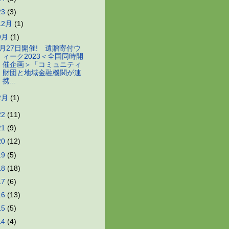
23
(3)
12月
(1)
9月
(1)
9月27日開催! 遺贈寄付ウ
ィーク2023＜全国同時開
催企画＞「コミュニティ
財団と地域金融機関が連
携...
2月
(1)
22
(11)
21
(9)
20
(12)
19
(5)
18
(18)
17
(6)
16
(13)
15
(5)
14
(4)