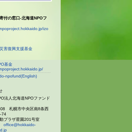
寄付の窓口-北海道NPOフ
/npoproject.hokkaido.jp/izo
災害復興支援基金
PO基金
/npoproject.hokkaido.jp/
do-npofund(English)
せ
PO法人北海道NPOファンド
0808 札幌市中央区南8条西
5-74
動プラザ星園201号室
ル
office@hokkaido-
d.jp