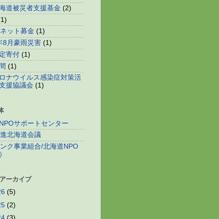
海道被災者支援基金
(2)
(1)
o!ネット募金
(1)
年8月豪雨災害
(1)
定寄付
(1)
間
(1)
ロナウイルス感染症対策活
支援協議会
(1)
体
NPOサポートセンター
推進北海道会議
バンク事業組合/北海道NPO
）
 アーカイブ
26
(5)
25
(2)
24
(3)