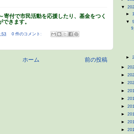
▼
20
►
要～寄付で市民活動を応援したり、基金をつく
ができます。
▼
:53
0 件のコメント:
►
ホーム
前の投稿
►
20
►
20
►
20
►
20
►
20
►
20
►
20
►
20
►
20