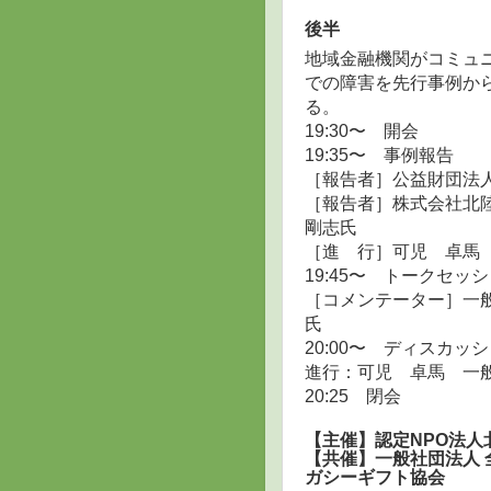
後半
地域金融機関がコミュ
での障害を先行事例か
る。
19:30〜 開会
19:35〜 事例報告
［報告者］公益財団法人
［報告者］株式会社北
剛志氏
［進 行］可児 卓馬
19:45〜 トークセッ
［コメンテーター］一般
氏
20:00〜 ディスカッ
進行：可児 卓馬 一
20:25 閉会
【主催】認定NPO法人
【共催】一般社団法人 
ガシーギフト協会