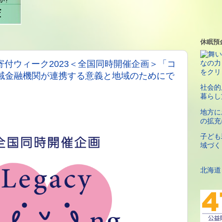
休眠預
贈寄付ウィーク2023＜全国同時開催企画＞「コ
域金融機関が連携する意義と地域のためにで
社会的
暮らし
地方に
の拡充
子ども
域づく
北海道