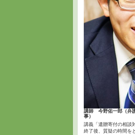
講師 今野佑一郎（弁護
事）
講義「遺贈寄付の相談
終了後、質疑の時間を