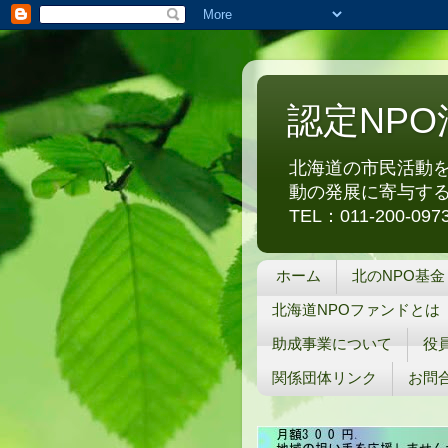
認定NP
北海道の市民活動を
動の発展に寄与する
TEL：011-200-0
ホーム
北のNPO基金
北海道NPOファンドとは
助成事業について
役
関係団体リンク
お問