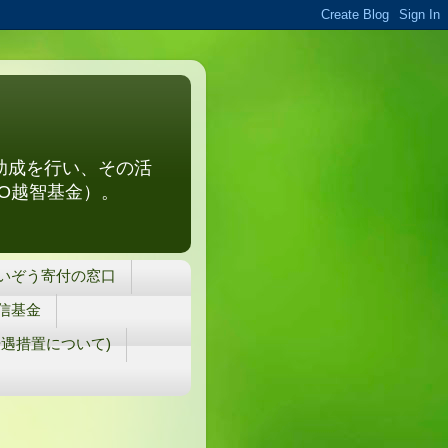
助成を行い、その活
O越智基金）。
いぞう寄付の窓口
信基金
遇措置について)