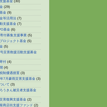
支援基金
(30)
金
(29)
基金
(9)
金等活用法
(7)
動支援基金
(7)
PO基金
(6)
等寄付募集支援事業
(5)
プロジェクト基金
(5)
金
(5)
0号災害救援活動支援募金
寄付
(4)
開
(4)
税制優遇措置
(3)
0年7月豪雨災害支援基金
(3)
ついて
(3)
ろうきん被災者支援基金
災害復興支援基金
(2)
座商店街支援ファンド
(2)