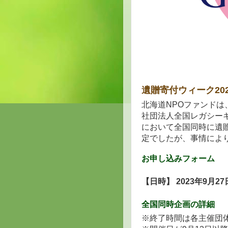
遺贈寄付ウィーク20
北海道NPOファンドは
社団法人全国レガシーギ
において全国同時に遺贈
定でしたが、事情によ
お申し込みフォーム
【日時】 2023年9月2
全国同時企画の詳細
※終了時間は各主催団